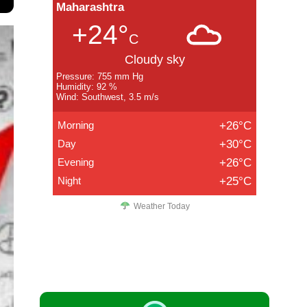
Maharashtra
+24°
C
Cloudy sky
Pressure: 755 mm Hg
Humidity: 92 %
Wind: Southwest, 3.5 m/s
Morning
+26°C
Day
+30°C
Evening
+26°C
Night
+25°C
Weather Today