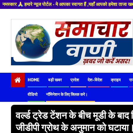
टल - मे आपका स्वागत हैं ,यहाँ आपको हमेशा ताजा खबरों से रूबरू कराया जाएगा , 
Skip
to
content
HOME
बड़ी खबर
प्रदेश
देश-विदेश
क्राइम
रा
वीडियो
नॉमिनेशन के लिए क्लिक करे।
वर्ल्ड ट्रेड टेंशन के बीच मूडी के बा
जीडीपी ग्रोथ के अनुमान को घटाया