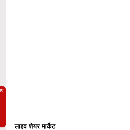
लाइव शेयर मार्केट
WordPress Carousel Trial Version
आए