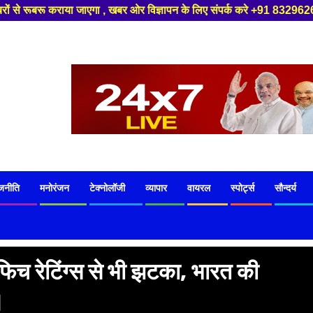
खबर ओर विज्ञापन के लिए संपर्क करे +91 8329626839 ,हमारे यूट्यूब चैनल को सब
जनीति
मनोरंजन
टेक्नोलॉजी
व्यापार
वायरल
स्पोर्ट्स
सौन्दर्य
द फिच रेटिंग्स से भी झटका, भारत की
।