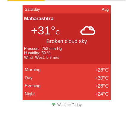
Saturday
Aug
Maharashtra
+31°
C
Broken cloud sky
Pressure: 752 mm Hg
Humidity: 59 %
Wind: West, 5.7 m/s
Morning
+26°C
Day
+30°C
Evening
+26°C
Night
+24°C
Weather Today