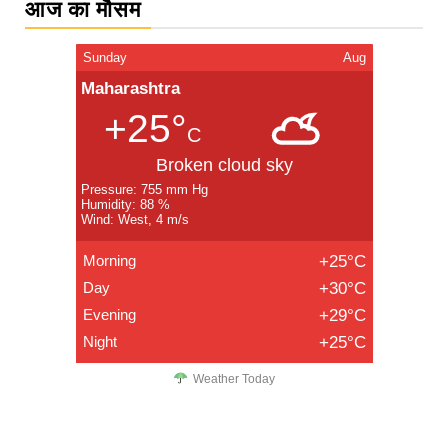
आज का मौसम
Sunday
Aug
Maharashtra
+25°
C
Broken cloud sky
Pressure: 755 mm Hg
Humidity: 88 %
Wind: West, 4 m/s
Morning
+25°C
Day
+30°C
Evening
+29°C
Night
+25°C
Weather Today