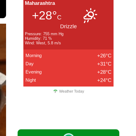
Maharashtra
+28°
C
Drizzle
Pressure: 755 mm Hg
Humidity: 71 %
Wind: West, 5.8 m/s
Morning
+26°C
Day
+31°C
Evening
+28°C
Night
+24°C
Weather Today