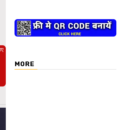
WordPress Carousel Trial Version
आए
MORE