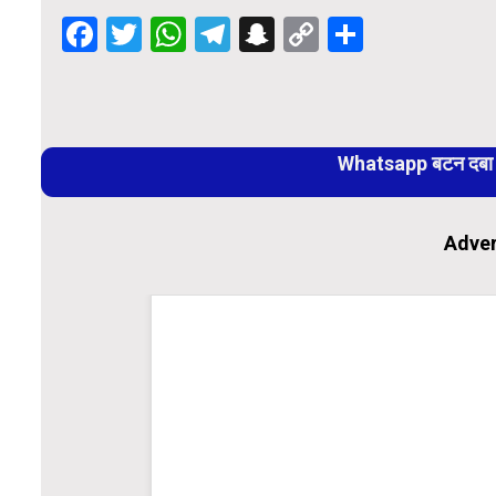
Facebook
Twitter
WhatsApp
Telegram
Snapchat
Copy
Share
Link
Continue
Reading
Whatsapp बटन दबा कर
Adver