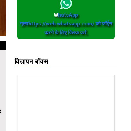
W
hatsApp
ग्रुपhttps://web.whatsapp.com/ को जॉईन
करने के लिए क्लिक करें.
विज्ञापन बॉक्स
े