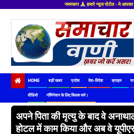
नमस्कार
हमारे न्यूज पोर्टल - मे आपका स्वागत हैं ,यहाँ आपको हमेशा त
Skip
to
content
HOME
बड़ी खबर
प्रदेश
देश-विदेश
क्राइम
रा
वीडियो
नॉमिनेशन के लिए क्लिक करे।
अपने पिता की मृत्यु के बाद वे अनाथ
होटल में काम किया और अब वे यूपीए