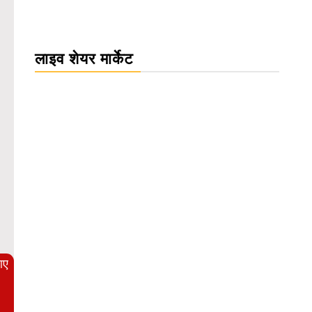
लाइव शेयर मार्केट
WordPress Carousel Trial Version
आए