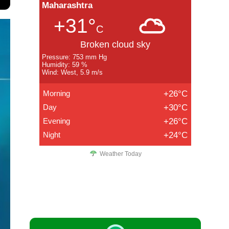
Maharashtra
+31°
C
Broken cloud sky
Pressure: 753 mm Hg
Humidity: 59 %
Wind: West, 5.9 m/s
Morning
+26°C
Day
+30°C
Evening
+26°C
Night
+24°C
Weather Today