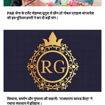
PAK सेना के एजेंट मोहम्मद यूनुस से छीन लो नोबल प्राइज! बांग्लादेश
की इस मुस्लिम हस्ती ने कर दी बड़ी मांग।
विश्वास, समर्पण और गुणवत्ता की कहानी: ‘राजघराणा कापड केंद्र’ ने
रचाया व्यवसाय में इतिहास।