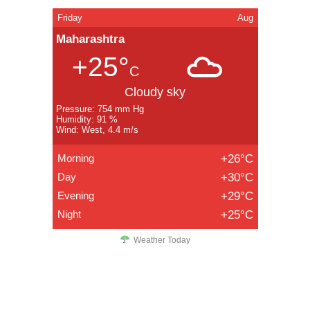
Friday
Aug
Maharashtra
+25°
C
Cloudy sky
Pressure: 754 mm Hg
Humidity: 91 %
Wind: West, 4.4 m/s
Morning
+26°C
Day
+30°C
Evening
+29°C
Night
+25°C
Weather Today